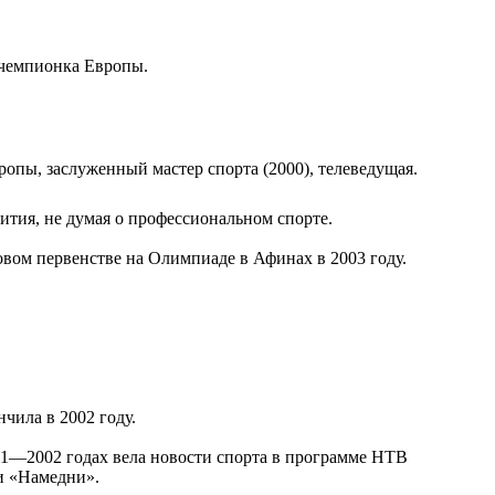
 чемпионка Европы.
опы, заслуженный мастер спорта (2000), телеведущая.
вития, не думая о профессиональном спорте.
овом первенстве на Олимпиаде в Афинах в 2003 году.
чила в 2002 году.
001—2002 годах вела новости спорта в программе НТВ
и «Намедни».