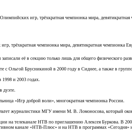
 Олимпийских игр, трёхкратная чемпионка мира, девятикратная
игр, трёхкратная чемпионка мира, девятикратная чемпионка Евр
ли записали её в секцию только лишь для общего физического раз
е с Ольгой Брусникиной в 2000 году в Сиднее, а также в групп
 1998 и 2003 годах.
в дуэте.
льница «Игр доброй воли», многократная чемпионка России.
ультет журналистики МГУ имени М. В. Ломоносова, который окон
акции на телеканале НТВ по приглашению Алексея Буркова. В 2
ортивном канале «НТВ-Плюс» и на НТВ в программах «Сегодня» 