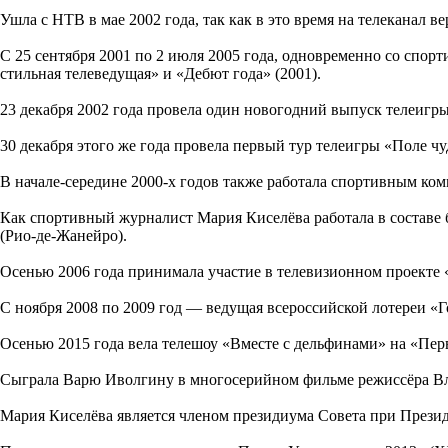
Ушла с НТВ в мае 2002 года, так как в это время на телеканал 
С 25 сентября 2001 по 2 июля 2005 года, одновременно со спор
стильная телеведущая» и «Дебют года» (2001).
23 декабря 2002 года провела один новогодний выпуск телеигр
30 декабря этого же года провела первый тур телеигры «Поле ч
В начале-середине 2000-х годов также работала спортивным к
Как спортивный журналист Мария Киселёва работала в составе 
(Рио-де-Жанейро).
Осенью 2006 года принимала участие в телевизионном проекте
С ноября 2008 по 2009 год — ведущая всероссийской лотереи «Г
Осенью 2015 года вела телешоу «Вместе с дельфинами» на «Пер
Сыграла Варю Иволгину в многосерийном фильме режиссёра Вла
Мария Киселёва является членом президиума Совета при Президе