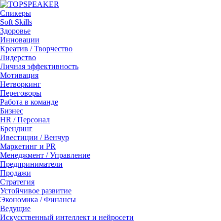
Спикеры
Soft Skills
Здоровье
Инновации
Креатив / Творчество
Лидерство
Личная эффективность
Мотивация
Нетворкинг
Переговоры
Работа в команде
Бизнес
HR / Персонал
Брендинг
Ивестиции / Венчур
Маркетинг и PR
Менеджмент / Управление
Предприниматели
Продажи
Стратегия
Устойчивое развитие
Экономика / Финансы
Ведущие
Искусственный интеллект и нейросети