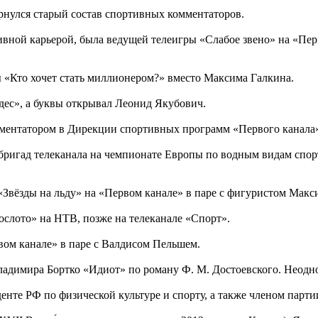
вернулся старый состав спортивных комментаторов.
тивной карьерой, была ведущей телеигры «Слабое звено» на «Пе
ы «Кто хочет стать миллионером?» вместо Максима Галкина.
удес», а буквы открывал Леонид Якубович.
омментатором в Дирекции спортивных программ «Первого канала
бригад телеканала на чемпионате Европы по водным видам спорт
 «Звёзды на льду» на «Первом канале» в паре с фигуристом Ма
ослото» на НТВ, позже на телеканале «Спорт».
вом канале» в паре с Валдисом Пельшем.
димира Бортко «Идиот» по роману Ф. М. Достоевского. Неодно
нте РФ по физической культуре и спорту, а также членом парти