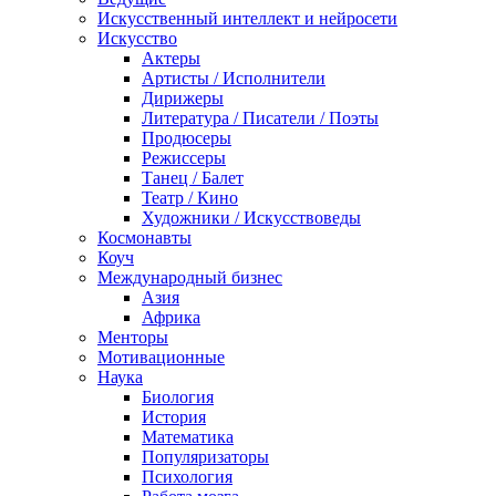
Искусственный интеллект и нейросети
Искусство
Актеры
Артисты / Исполнители
Дирижеры
Литература / Писатели / Поэты
Продюсеры
Режиссеры
Танец / Балет
Театр / Кино
Художники / Искусствоведы
Космонавты
Коуч
Международный бизнес
Азия
Африка
Менторы
Мотивационные
Наука
Биология
История
Математика
Популяризаторы
Психология