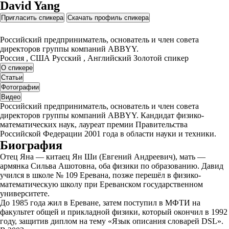
David Yang
Пригласить спикера
Скачать профиль спикера
Российский предприниматель, основатель и член совета
директоров группы компаний ABBYY.
Россия , США
Русский , Английский
Золотой спикер
О спикере
Статьи
Фотографии
Видео
Российский предприниматель, основатель и член совета
директоров группы компаний ABBYY. Кандидат физико-
математических наук, лауреат премии Правительства
Российской Федерации 2001 года в области науки и техники.
Биография
Отец Яна — китаец Ян Ши (Евгений Андреевич), мать —
армянка Сильва Ашотовна, оба физики по образованию. Давид
учился в школе № 109 Еревана, позже перешёл в физико-
математическую школу при Ереванском государственном
университете.
До 1985 года жил в Ереване, затем поступил в МФТИ на
факультет общей и прикладной физики, который окончил в 1992
году, защитив диплом на тему «Язык описания словарей DSL».