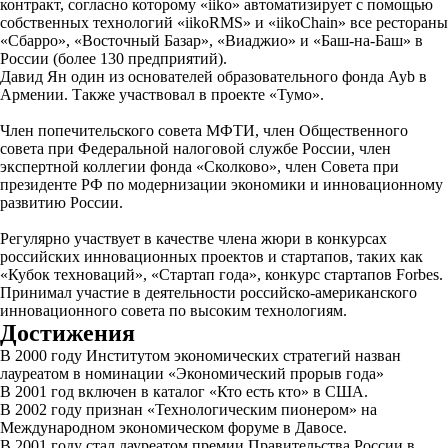
контракт, согласно которому «iiko» автоматизирует с помощью
собственных технологий «iikoRMS» и «iikoChain» все рестораны
«Сбарро», «Восточный Базар», «Виаджио» и «Баш-на-Баш» в
России (более 130 предприятий).
Давид Ян один из основателей образовательного фонда Ayb в
Армении. Также участвовал в проекте «Тумо».
Член попечительского совета МФТИ, член Общественного
совета при Федеральной налоговой службе России, член
экспертной коллегии фонда «Сколково», член Совета при
президенте РФ по модернизации экономики и инновационному
развитию России.
Регулярно участвует в качестве члена жюри в конкурсах
российских инновационных проектов и стартапов, таких как
«Кубок техноваций», «Стартап года», конкурс стартапов Forbes.
Принимал участие в деятельности российско-американского
инновационного совета по высоким технологиям.
Достижения
В 2000 году Институтом экономических стратегий назван
лауреатом в номинации «Экономический прорыв года»
В 2001 год включен в каталог «Кто есть кто» в США.
В 2002 году признан «Технологическим пионером» на
Международном экономическом форуме в Давосе.
В 2001 году стал лауреатом премии Правительства России в