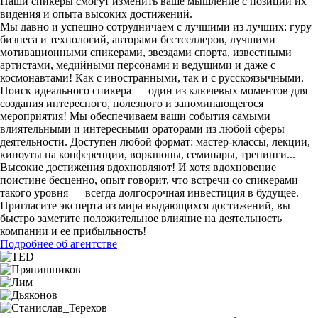
Наши спикеры смогут изменить ваше мышление с позиции их
видения и опыта высоких достижений.
Мы давно и успешно сотрудничаем с лучшими из лучших: гуру
бизнеса и технологий, авторами бестселлеров, лучшими
мотивационными спикерами, звездами спорта, известными
артистами, медийными персонами и ведущими и даже с
космонавтами! Как с иностранными, так и с русскоязычными.
Поиск идеального спикера — один из ключевых моментов для
создания интересного, полезного и запоминающегося
мероприятия! Мы обеспечиваем ваши события самыми
влиятельными и интересными ораторами из любой сферы
деятельности. Доступен любой формат: мастер-классы, лекции,
киноуты на конференции, воркшопы, семинары, тренинги...
Высокие достижения вдохновляют! И хотя вдохновение
поистине бесценно, опыт говорит, что встречи со спикерами
такого уровня — всегда долгосрочная инвестиция в будущее.
Пригласите эксперта из мира выдающихся достижений, вы
быстро заметите положительное влияние на деятельность
компании и ее прибыльность!
Подробнее об агентстве