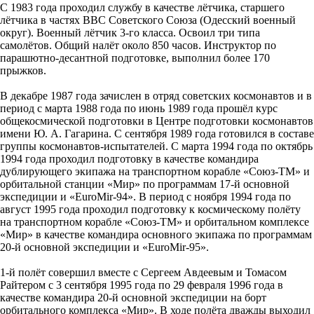
С 1983 года проходил службу в качестве лётчика, старшего
лётчика в частях ВВС Советского Союза (Одесский военный
округ). Военный лётчик 3-го класса. Освоил три типа
самолётов. Общий налёт около 850 часов. Инструктор по
парашютно-десантной подготовке, выполнил более 170
прыжков.
В декабре 1987 года зачислен в отряд советских космонавтов и в
период с марта 1988 года по июнь 1989 года прошёл курс
общекосмической подготовки в Центре подготовки космонавтов
имени Ю. А. Гагарина. С сентября 1989 года готовился в составе
группы космонавтов-испытателей. С марта 1994 года по октябрь
1994 года проходил подготовку в качестве командира
дублирующего экипажа на транспортном корабле «Союз-ТМ» и
орбитальной станции «Мир» по программам 17-й основной
экспедиции и «EuroMir-94». В период с ноября 1994 года по
август 1995 года проходил подготовку к космическому полёту
на транспортном корабле «Союз-ТМ» и орбитальном комплексе
«Мир» в качестве командира основного экипажа по программам
20-й основной экспедиции и «EuroMir-95».
1-й полёт совершил вместе с Сергеем Авдеевым и Томасом
Райтером с 3 сентября 1995 года по 29 февраля 1996 года в
качестве командира 20-й основной экспедиции на борт
орбитального комплекса «Мир». В ходе полёта дважды выходил