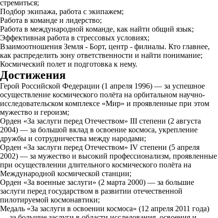
стремиться;
Подбор экипажа, работа с экипажем;
Работа в команде и лидерство;
Работа в международной команде, как найти общий язык;
Эффективная работа в стрессовых условиях;
Взаимоотношения Земля - Борт, центр - филиалы. Кто главнее,
как распределить зону ответственности и найти понимание;
Космический полет и подготовка к нему.
Достижения
Герой Российской Федерации (1 апреля 1996) — за успешное
осуществление космического полёта на орбитальном научно-
исследовательском комплексе «Мир» и проявленные при этом
мужество и героизм;
Орден «За заслуги перед Отечеством» III степени (2 августа
2004) — за большой вклад в освоение космоса, укрепление
дружбы и сотрудничества между народами;
Орден «За заслуги перед Отечеством» IV степени (5 апреля
2002) — за мужество и высокий профессионализм, проявленные
при осуществлении длительного космического полёта на
Международной космической станции;
Орден «За военные заслуги» (2 марта 2000) — за большие
заслуги перед государством в развитии отечественной
пилотируемой космонавтики;
Медаль «За заслуги в освоении космоса» (12 апреля 2011 года)
— за большие заслуги в области исследования, освоения и