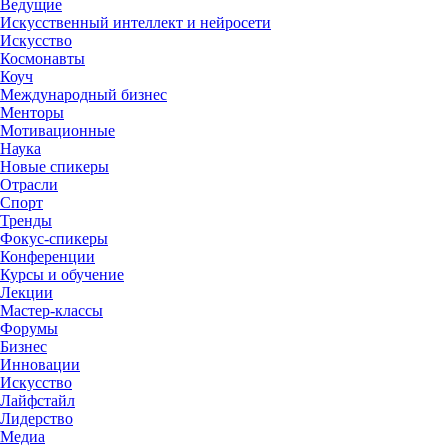
Ведущие
Искусственный интеллект и нейросети
Искусство
Космонавты
Коуч
Международный бизнес
Менторы
Мотивационные
Наука
Новые спикеры
Отрасли
Спорт
Тренды
Фокус-спикеры
Конференции
Курсы и обучение
Лекции
Мастер-классы
Форумы
Бизнес
Инновации
Искусство
Лайфстайл
Лидерство
Медиа