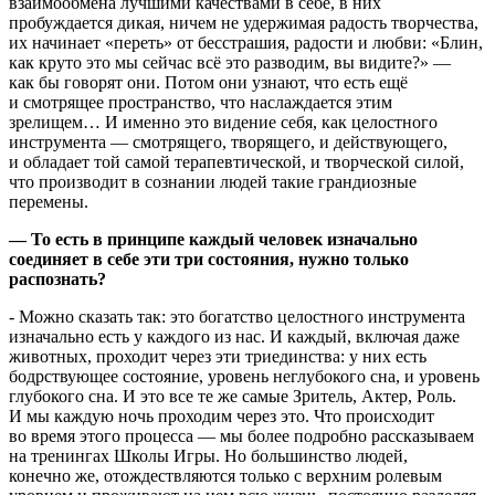
взаимообмена лучшими качествами в себе, в них
пробуждается дикая, ничем не удержимая радость творчества,
их начинает «переть» от бесстрашия, радости и любви: «Блин,
как круто это мы сейчас всё это разводим, вы видите?» —
как бы говорят они. Потом они узнают, что есть ещё
и смотрящее пространство, что наслаждается этим
зрелищем… И именно это видение себя, как целостного
инструмента — смотрящего, творящего, и действующего,
и обладает той самой терапевтической, и творческой силой,
что производит в сознании людей такие грандиозные
перемены.
— То есть в принципе каждый человек изначально
соединяет в себе эти три состояния, нужно только
распознать?
- Можно сказать так: это богатство целостного инструмента
изначально есть у каждого из нас. И каждый, включая даже
животных, проходит через эти триединства: у них есть
бодрствующее состояние, уровень неглубокого сна, и уровень
глубокого сна. И это все те же самые Зритель, Актер, Роль.
И мы каждую ночь проходим через это. Что происходит
во время этого процесса — мы более подробно рассказываем
на тренингах Школы Игры. Но большинство людей,
конечно же, отождествляются только с верхним ролевым