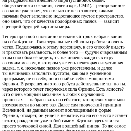
на раздражители внешнего мира (установок семьи,
общественного сознания, телевизора, СМИ). Тренированное
сознание уже знает, что только от него зависит, какими
пазлами будет заполнено недостающее пустое пространство,
оно знает, что от качества подобранных пазлов — зависит
сценарий будущей картины мира.
Теперь про твой спонтанно познанный трюк набрасывания
на себя Фрэнки. Твои зеркальные нейроны сработали очень
четко. Подключаясь к этому персонажу, к его способу видеть
и трактовать реальность, и более того — будучи очарованным
этим способом её видеть, ты начинаешь входить в игру
со своим мозгом, в котором уже есть некоторая ситуативная
задача, т. е. несколько пазлов уже расставлены, и далее
ты начинаешь заполнять пустоты, как бы в усиленной
программе, не из себя, но из спайки себя с мощностями
Фрэнки. В разрешении этого ребуса действуешь не ты, но ты,
через которого течет творческая сила Фрэнки. Есть ясность?
Это очень мощный механизм в любых обучающих
процессах — набрасывать на себя того, кто превосходит мои
возможности во много раз. Далее сам творческий принцип
Вселенной, на данный момент воплощенный в форме
Фрэнки, отомрет, он уйдет в небытие, но на его место встанет
что-то, рожденное уже тобой самим. Фрэнки здесь явился
просто толчковой силой. Дал волшебный пинок. То же самое