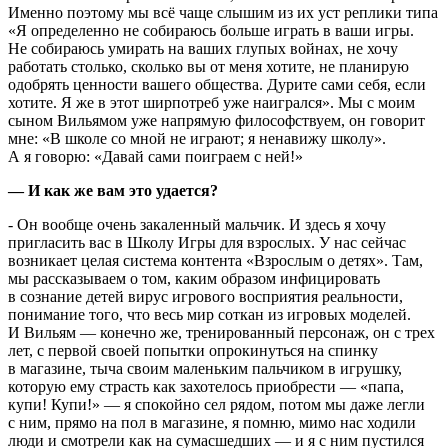
Именно поэтому мы всё чаще слышим из их уст реплики типа
«Я определенно не собираюсь больше играть в ваши игры.
Не собираюсь умирать на ваших глупых войнах, не хочу
работать столько, сколько вы от меня хотите, не планирую
одобрять ценности вашего общества. Дурите сами себя, если
хотите. Я же в этот ширпотреб уже наигрался». Мы с моим
сыном Вильямом уже напрямую философствуем, он говорит
мне: «В школе со мной не играют; я ненавижу школу».
А я говорю: «Давай сами поиграем с ней!»
— И как же вам это удается?
- Он вообще очень закаленный мальчик. И здесь я хочу
пригласить вас в Школу Игры для взрослых. У нас сейчас
возникает целая система контента «Взрослым о детях». Там,
мы рассказываем о том, каким образом инфицировать
в сознание детей вирус игрового восприятия реальности,
понимание того, что весь мир соткан из игровых моделей.
И Вильям — конечно же, тренированный персонаж, он с трех
лет, с первой своей попытки опрокинуться на спинку
в магазине, тыча своим маленьким пальчиком в игрушку,
которую ему страсть как захотелось приобрести — «папа,
купи! Купи!» — я спокойно сел рядом, потом мы даже легли
с ним, прямо на пол в магазине, я помню, мимо нас ходили
люди и смотрели как на сумасшедших — и я с ним пустился