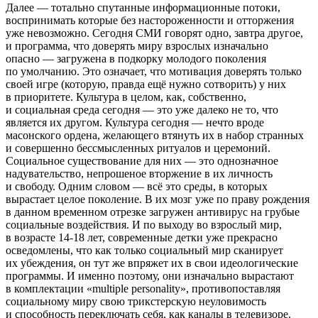
Далее — тотально спутанные информационные потоки,
воспринимать которые без настороженности и отторжения
уже невозможно. Сегодня СМИ говорят одно, завтра другое,
и программа, что доверять миру взрослых изначально
опасно — загружена в подкорку молодого поколения
по умолчанию. Это означает, что мотивация доверять только
своей игре (которую, правда ещё нужно сотворить) у них
в приоритете. Культура в целом, как, собственно,
и социальная среда сегодня — это уже далеко не то, что
является их другом. Культура сегодня — нечто вроде
масонского ордена, желающего втянуть их в набор странных
и совершенно бессмысленных ритуалов и церемоний.
Социальное существование для них — это однозначное
надувательство, непрошеное вторжение в их личность
и свободу. Одним словом — всё это среды, в которых
вырастает целое поколение. В их мозг уже по праву рождения
в данном временном отрезке загружен антивирус на грубые
социальные воздействия. И по выходу во взрослый мир,
в возрасте 14-18 лет, современные детки уже прекрасно
осведомлены, что как только социальный мир сканирует
их убеждения, он тут же впряжет их в свои идеологические
программы. И именно поэтому, они изначально вырастают
в комплектации «multiple personality», противопоставляя
социальному миру свою трикстерскую неуловимость
и способность переключать себя, как каналы в телевизоре.