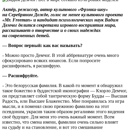
Актёр, режиссер, автор культового «Фрэнки-шоу»
на Серебряном Дожде, голос не менее культового проекта
«Mr. Freeman» и кандидат психологических наук Вадим
Демчог
делится секретами игрового восприятия мира,
рассказывает о творчестве и о своих надеждах
на современных детей.
— Вопрос первый: как вас называть?
- Можно просто Демчог. В этой аббревиатуре очень много
сфокусировано всяких нюансов. Если попросите
расшифровать, я расшифрую.
— Расшифруйте.
- Это белорусская фамилия. В какой-то момент я обнаружил
такое божество в буддистской иконографии — Кхорло Демчог,
он представляет собой тантрическую форму Будды — Высшая
Радость, или Высшее Блаженство. Мне понравилась эта игра
мысли, и я поменял свою прежнюю фамилию на этот
псевдоним, украсив таким образом регалиями этого видения
своё будущее. Для меня это очень важный момент. Всем
известно, что смена имени, фамилии очень сильно влияет
на судьбу и на становление, и вот это смешивание