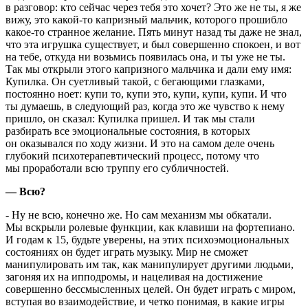
в разговор: кто сейчас через тебя это хочет? Это же не ты, я же
вижу, это какой-то капризный мальчик, которого прошибло
какое-то странное желание. Пять минут назад ты даже не знал,
что эта игрушка существует, и был совершенно спокоен, и вот
на тебе, откуда ни возьмись появилась она, и ты уже не ты.
Так мы открыли этого капризного мальчика и дали ему имя:
Купилка. Он суетливый такой, с бегающими глазками,
постоянно ноет: купи то, купи это, купи, купи, купи. И что
ты думаешь, в следующий раз, когда это же чувство к нему
пришло, он сказал: Купилка пришел. И так мы стали
разбирать все эмоциональные состояния, в которых
он оказывался по ходу жизни. И это на самом деле очень
глубокий психотерапевтический процесс, потому что
мы проработали всю труппу его субличностей.
— Всю?
- Ну не всю, конечно же. Но сам механизм мы обкатали.
Мы вскрыли ролевые функции, как клавиши на фортепиано.
И годам к 15, будьте уверены, на этих психоэмоциональных
состояниях он будет играть музыку. Мир не сможет
манипулировать им так, как манипулирует другими людьми,
загоняя их на ипподромы, и нацеливая на достижение
совершенно бессмысленных целей. Он будет играть с миром,
вступая во взаимодействие, и четко понимая, в какие игры