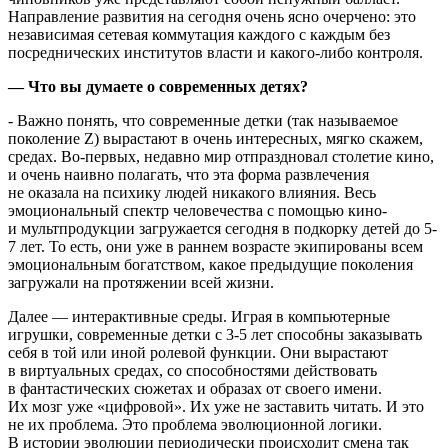
Направление развития на сегодня очень ясно очерчено: это
независимая сетевая коммутация каждого с каждым без
посреднических институтов власти и какого-либо контроля.
— Что вы думаете о современных детях?
- Важно понять, что современные детки (так называемое
поколение Z) вырастают в очень интересных, мягко скажем,
средах. Во-первых, недавно мир отпраздновал столетие кино,
и очень наивно полагать, что эта форма развлечения
не оказала на психику людей никакого влияния. Весь
эмоциональный спектр человечества с помощью кино-
и мультпродукции загружается сегодня в подкорку детей до 5-
7 лет. То есть, они уже в раннем возрасте экипированы всем
эмоциональным богатством, какое предыдущие поколения
загружали на протяжении всей жизни.
Далее — интерактивные среды. Играя в компьютерные
игрушки, современные детки с 3-5 лет способны заказывать
себя в той или иной ролевой функции. Они вырастают
в виртуальных средах, со способностями действовать
в фантастических сюжетах и образах от своего имени.
Их мозг уже «цифровой». Их уже не заставить читать. И это
не их проблема. Это проблема эволюционной логики.
В истории эволюции периодически происходит смена так