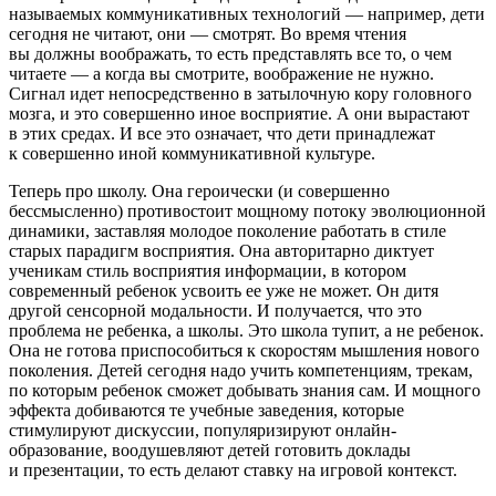
называемых коммуникативных технологий — например, дети
сегодня не читают, они — смотрят. Во время чтения
вы должны воображать, то есть представлять все то, о чем
читаете — а когда вы смотрите, воображение не нужно.
Сигнал идет непосредственно в затылочную кору головного
мозга, и это совершенно иное восприятие. А они вырастают
в этих средах. И все это означает, что дети принадлежат
к совершенно иной коммуникативной культуре.
Теперь про школу. Она героически (и совершенно
бессмысленно) противостоит мощному потоку эволюционной
динамики, заставляя молодое поколение работать в стиле
старых парадигм восприятия. Она авторитарно диктует
ученикам стиль восприятия информации, в котором
современный ребенок усвоить ее уже не может. Он дитя
другой сенсорной модальности. И получается, что это
проблема не ребенка, а школы. Это школа тупит, а не ребенок.
Она не готова приспособиться к скоростям мышления нового
поколения. Детей сегодня надо учить компетенциям, трекам,
по которым ребенок сможет добывать знания сам. И мощного
эффекта добиваются те учебные заведения, которые
стимулируют дискуссии, популяризируют онлайн-
образование, воодушевляют детей готовить доклады
и презентации, то есть делают ставку на игровой контекст.