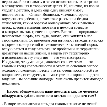
персонажей, осознавать, и затем использовать их энергию
в созидательных и творческих целях. И, конечно, их корни
уходят в детство, и здесь еще одну книжку я могу
посоветовать — Стивен Волински, «Темная сторона
внутреннего ребенка», и там тоже рассыпана бездна
технологий, каким образом обнаруживать этих раненых
деток, которые импринтированы в нежном возрасте
и которых мы так трепетно прячем. Все это — природные
ископаемые: нефть, газ, руда, золото, они копятся в нас
тысячелетиями. Со временем они начинают выходить наружу
в форме землетрясений и тектонических смещений пород,
вспучиваться и создавать разные проблемки на территории
драматургии нашей жизни, и видеть эту территорию
и использовать эту энергию — это уже мастерство.
И я думаю, что умение управляться со всем этим — это
главный тренд современности и ответ на основной запрос
молодого поколения, потому что вы очень яростно всё это
вопрошаете, исследуете, ваш мозг уже экипирован под это
видение. Вы большие молодцы. Мне очень нравится молодое
поколение.
— Насчет обнаружения: надо помогать как-то человеку
обнаружить субличности или все-таки он должен сам?
- В мире психонавтики есть два главных закона: не мешай