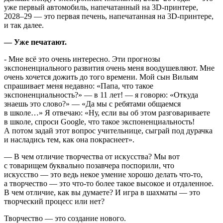
уже первый автомобиль, напечатанный на 3D-принтере,
2028–29 — это первая печень, напечатанная на 3D-принтере,
и так далее.
— Уже печатают.
- Мне всё это очень интересно. Эти прогнозы
экспоненциального развития очень меня воодушевляют. Мне
очень хочется дожить до того времени. Мой сын Вильям
спрашивает меня недавно: «Папа, что такое
экспоненциальность?» — в 11 лет! — я говорю: «Откуда
знаешь это слово?» — «Да мы с ребятами общаемся
в школе…» Я отвечаю: «Ну, если вы об этом разговариваете
в школе, спроси Google, что такое экспоненциальность!
А потом задай этот вопрос учительнице, сыграй под дурачка
и насладись тем, как она покраснеет».
— В чем отличие творчества от искусства? Мы вот
с товарищем буквально позавчера поспорили, что
искусство — это ведь некое умение хорошо делать что-то,
а творчество — это что-то более такое высокое и отдаленное.
В чем отличие, как вы думаете? И игра в шахматы — это
творческий процесс или нет?
Творчество — это создание нового.