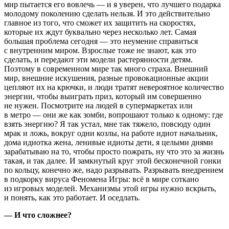
мир пытается его вовлечь — и я уверен, что лучшего подарка
молодому поколению сделать нельзя. И это действительно
главное из того, что сможет их защитить на скоростях,
которые их ждут буквально через несколько лет. Самая
большая проблема сегодня — это неумение справиться
с внутренним миром. Взрослые тоже не знают, как это
сделать, и передают эти модели растерянности детям.
Поэтому в современном мире так много страха. Внешний
мир, внешние искушения, разные провокационные акции
цепляют их на крючки, и люди тратят невероятное количество
энергии, чтобы выиграть приз, который им совершенно
не нужен. Посмотрите на людей в супермаркетах или
в метро — они же как зомби, вопрошают только к одному: где
взять энергию? Я так устал, мне так тяжело, повсюду один
мрак и ложь, вокруг одни козлы, на работе идиот начальник,
дома идиотка жена, ленивые идиоты дети, я целыми днями
зарабатываю на то, чтобы просто пожрать, ну что это за жизнь
такая, и так далее. И замкнутый круг этой бесконечной гонки
по кольцу, конечно же, надо разрывать. Разрывать внедрением
в подкорку вируса Феномена Игры: всё в мире соткано
из игровых моделей. Механизмы этой игры нужно вскрыть,
и понять, как это работает. И оседлать.
— И что сложнее?