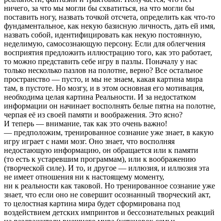
ничего, за что мы могли бы схватиться, на что могли бы
поставить ногу, назвать точкой отсчета, определить как что-то
фундаментальное, как некую базисную личность, дать ей имя,
назвать собой, идентифицировать как некую постоянную,
неделимую, самосознающую персону. Если для облегчения
восприятия предложить иллюстрацию того, как это работает,
то можно представить себе игру в пазлы. Поначалу у нас
только несколько пазлов на полотне, верно? Все остальное
пространство — пусто, и мы не знаем, какая картина мира
там, в пустоте. Но мозгу, и в этом основная его мотивация,
необходима целая картина Реальности. И за недостатком
информации он начинает восполнять белые пятна на полотне,
черпая её из своей памяти и воображения. Это ясно?
И теперь — внимание, так как это очень важно!
— предположим, тренированное сознание уже знает, в какую
игру играет с нами мозг. Оно знает, что восполняя
недостающую информацию, он обращается или к памяти
(то есть к устаревшим программам), или к воображению
(творческой силе). И то, и другое — иллюзия, и иллюзия эта
не имеет отношения ни к настоящему моменту,
ни к реальности как таковой. Но тренированное сознание уже
знает, что если оно не совершит осознанный творческий акт,
то целостная картина мира будет сформирована под
воздействием детских импринтов и бессознательных реакций