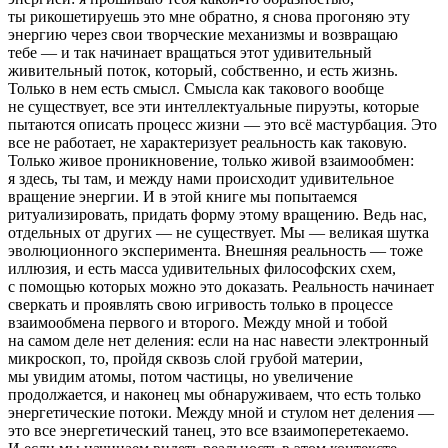
ты рикошетируешь это мне обратно, я снова прогоняю эту
энергию через свои творческие механизмы и возвращаю
тебе — и так начинает вращаться этот удивительный
живительный поток, который, собственно, и есть жизнь.
Только в нем есть смысл. Смысла как такового вообще
не существует, все эти интеллектуальные пируэты, которые
пытаются описать процесс жизни — это всё мастурбация. Это
все не работает, не характеризует реальность как таковую.
Только живое проникновение, только живой взаимообмен:
я здесь, ты там, и между нами происходит удивительное
вращение энергии. И в этой книге мы попытаемся
ритуализировать, придать форму этому вращению. Ведь нас,
отдельных от других — не существует. Мы — великая шутка
эволюционного эксперимента. Внешняя реальность — тоже
иллюзия, и есть масса удивительных философских схем,
с помощью которых можно это доказать. Реальность начинает
сверкать и проявлять свою игривость только в процессе
взаимообмена первого и второго. Между мной и тобой
на самом деле нет деления: если на нас навести электронный
микроскоп, то, пройдя сквозь слой грубой материи,
мы увидим атомы, потом частицы, но увеличение
продолжается, и наконец мы обнаруживаем, что есть только
энергетические потоки. Между мной и стулом нет деления —
это все энергетический танец, это все взаимоперетекаемо.