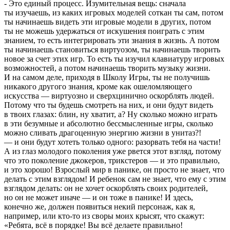
- Это единый процесс. Изумительная вещь: сначала
ты изучаешь, из каких игровых моделей соткан ты сам, потом
ты начинаешь видеть эти игровые модели в других, потом
ты не можешь удержаться от искушения поиграть с этим
знанием, то есть интегрировать эти знания в жизнь. А потом
ты начинаешь становиться виртуозом, ты начинаешь творить
новое за счет этих игр. То есть ты изучил клавиатуру игровых
возможностей, а потом начинаешь творить музыку жизни.
И на самом деле, приходя в Школу Игры, ты не получишь
никакого другого знания, кроме как ошеломляющего
искусства — виртуозно и сверхцинично оскорблять людей.
Потому что ты будешь смотреть на них, и они будут видеть
в твоих глазах: блин, ну хватит, а? Ну сколько можно играть
в эти безумные и абсолютно бессмысленные игры, сколько
можно сливать драгоценную энергию жизни в унитаз?!
— и они будут хотеть только одного: разорвать тебя на части!
А из глаз молодого поколения уже рвется этот взгляд, потому
что это поколение джокеров, трикстеров — и это правильно,
и это хорошо! Взрослый мир в панике, он просто не знает, что
делать с этим взглядом! И ребенок сам не знает, что ему с этим
взглядом делать: он не хочет оскорблять своих родителей,
но он не может иначе — и он тоже в панике! И здесь,
конечно же, должен появиться некий персонаж, как я,
например, или кто-то из своры моих крысят, что скажут:
«Ребята, всё в порядке! Вы всё делаете правильно!