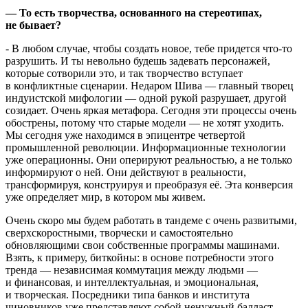
— То есть творчества, основанного на стереотипах,
не бывает?
- В любом случае, чтобы создать новое, тебе придется что-то
разрушить. И ты невольно будешь задевать персонажей,
которые сотворили это, и так творчество вступает
в конфликтные сценарии. Недаром Шива — главный творец
индуистской мифологии — одной рукой разрушает, другой
созидает. Очень яркая метафора. Сегодня эти процессы очень
обострены, потому что старые модели — не хотят уходить.
Мы сегодня уже находимся в эпицентре четвертой
промышленной революции. Информационные технологии
уже операционны. Они оперируют реальностью, а не только
информируют о ней. Они действуют в реальности,
трансформируя, конструируя и преобразуя её. Эта конверсия
уже определяет мир, в котором мы живем.
Очень скоро мы будем работать в тандеме с очень развитыми,
сверхскоростными, творчески и самостоятельно
обновляющими свои собственные программы машинами.
Взять, к примеру, биткойны: в основе потребности этого
тренда — независимая коммутация между людьми —
и финансовая, и интеллектуальная, и эмоциональная,
и творческая. Посредники типа банков и института
чиновников уже представляют собой ненужный балласт.