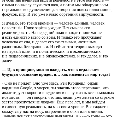
И если мы начинаем видеть реальность в этом контексте —
с нами поначалу случается шок, а потом мы обнаруживаем
нереальное воодушевление для творения новых иллюзионов,
фокусов, игр. И это уже начало обретения виртуозности.
Я думаю, это тренд времени — человек единый, человек
целостный. Homo sapiens уходит. Нет смысла его
реанимировать. На передний план выходит понимание —
я есть единство всего со всем. И только это пробуждает
человека от сна, и делает его счастливым, активным,
радостным, бесстрашным. И сейчас эти теории выходят
на первый план, и в политических, и в экономических,
и в педагогических, и в бизнес-системах, и так далее, и так
далее.
— И, в принципе, можно ожидать, что в недалеком
будущем осознание придет, и… как изменится мир тогда?
- Оно не придет. Оно уже здесь. Рэй Курцвейл, серый
кардинал Google, я уверен, ты знаешь этого персонажа, что
анализирует скорости внедрения в нашу жизнь всевозможных
новшеств, — он говорит, что мы, люди, уже живем со страхом
завтра проснуться не людьми. Еще пара лет, и мы войдем
в сдвоенную реальность, на массовом уровне. Все гаджеты
окажутся у нас на носу, встроенные в очки или в линзы.
Дальше пойдут электронные импланты, 2022–26 годы — это