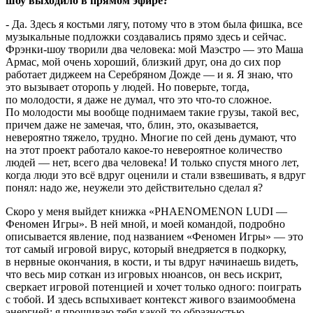
шоу выходило в прямом эфире?
- Да. Здесь я костьми лягу, потому что в этом была фишка, все
музыкальные подложки создавались прямо здесь и сейчас.
Фрэнки-шоу творили два человека: мой Маэстро — это Маша
Армас, мой очень хороший, близкий друг, она до сих пор
работает диджеем на Серебряном Дожде — и я. Я знаю, что
это вызывает оторопь у людей. Но поверьте, тогда,
по молодости, я даже не думал, что это что-то сложное.
По молодости мы вообще поднимаем такие грузы, такой вес,
причем даже не замечая, что, блин, это, оказывается,
невероятно тяжело, трудно. Многие по сей день думают, что
на этот проект работало какое-то невероятное количество
людей — нет, всего два человека! И только спустя много лет,
когда люди это всё вдруг оценили и стали взвешивать, я вдруг
понял: надо же, неужели это действительно сделал я?
Скоро у меня выйдет книжка «PHAENOMENON LUDI —
Феномен Игры»
. В ней мной, и моей командой, подробно
описывается явление, под названием «Феномен Игры» — это
тот самый игровой вирус, который внедряется в подкорку,
в нервные окончания, в кости, и ты вдруг начинаешь видеть,
что весь мир соткан из игровых нюансов, он весь искрит,
сверкает игровой потенцией и хочет только одного: поиграть
с тобой. И здесь вспыхивает контекст живого взаимообмена
энергией: я прошиваю тебя какой-то образностью,