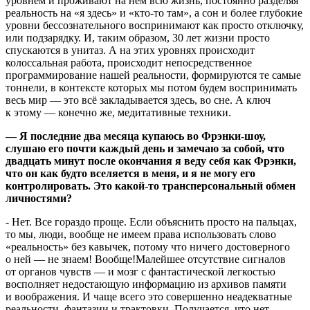
уровнем и проживают на нем всю жизнь, постоянно разделяя
реальность на «я здесь» и «кто-то там», а сон и более глубокие
уровни бессознательного воспринимают как просто отключку,
или подзарядку. И, таким образом, 30 лет жизни просто
спускаются в унитаз. А на этих уровнях происходит
колоссальная работа, происходит непосредственное
программирование нашей реальности, формируются те самые
тоннели, в контексте которых мы потом будем воспринимать
весь мир — это всё закладывается здесь, во сне. А ключ
к этому — конечно же, медитативные техники.
— Я последние два месяца купаюсь во Фрэнки-шоу,
слушаю его почти каждый день и замечаю за собой, что
двадцать минут после окончания я веду себя как Фрэнки,
что он как будто вселяется в меня, и я не могу его
контролировать. Это какой-то трансперсональный обмен
личностями?
- Нет. Все гораздо проще. Если объяснить просто на пальцах,
то мы, люди, вообще не имеем права использовать слово
«реальность» без кавычек, потому что ничего достоверного
о ней — не знаем! Вообще!Малейшее отсутствие сигналов
от органов чувств — и мозг с фантастической легкостью
восполняет недостающую информацию из архивов памяти
и воображения. И чаще всего это совершенно неадекватные
реальности, фантазии и трактовки. Получается, что нет