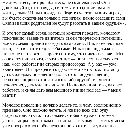
Не ломайтесь, не прогибайтесь, не сомневайтесь! Они
должны уйти, их взгляды, системы и традиции, вам же —
жить дальше! И вы никогда не будете счастливы в их играх,
вы будете счастливы только в тех играх, какие создадите сами.
Схемы ваших родителей не будут работать в вашем будущем».
И это тот самый заряд, который хочется передать молодому
поколению: заведите двигатель своей творческой потенции,
новые схемы придется создать вам самим. Никто не даст вам
того, чего вы хотите для себя сами. Никто не подскажет,
никто не направит — просто потому, что никто не знает. Мы,
сорокалетние и пятидесятилетние — не знаем, потому что
наш мозг работает на старых процессорах. А у вас — уже
квантовые. И я прекрасно отдаю себе отчет в том, что могу
дать молодому поколению только это воодушевление,
решения вопросов, ни я, ни кто-либо другой, из моего
поколения, дать уже не сможем. Но понимания того, как это
работает, и силы дать вам мощного пинка под зад — у меня
хватит.
Молодое поколение должно делать то, к чему эволюционно
призвано. Оно должно лететь. Я же изо всех сил буду
стараться делать то, что должен, чтобы в нужный момент
успеть запрыгнуть к вам на спины — самому взлететь у меня
уже программного обеспечения не хватит — и умиленно