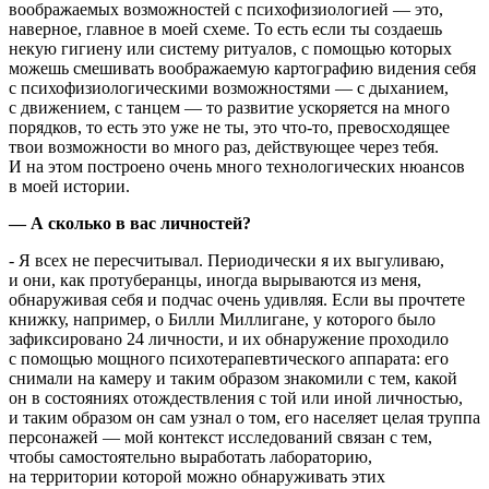
воображаемых возможностей с психофизиологией — это,
наверное, главное в моей схеме. То есть если ты создаешь
некую гигиену или систему ритуалов, с помощью которых
можешь смешивать воображаемую картографию видения себя
с психофизиологическими возможностями — с дыханием,
с движением, с танцем — то развитие ускоряется на много
порядков, то есть это уже не ты, это что-то, превосходящее
твои возможности во много раз, действующее через тебя.
И на этом построено очень много технологических нюансов
в моей истории.
— А сколько в вас личностей?
- Я всех не пересчитывал. Периодически я их выгуливаю,
и они, как протуберанцы, иногда вырываются из меня,
обнаруживая себя и подчас очень удивляя. Если вы прочтете
книжку, например, о Билли Миллигане, у которого было
зафиксировано 24 личности, и их обнаружение проходило
с помощью мощного психотерапевтического аппарата: его
снимали на камеру и таким образом знакомили с тем, какой
он в состояниях отождествления с той или иной личностью,
и таким образом он сам узнал о том, его населяет целая труппа
персонажей — мой контекст исследований связан с тем,
чтобы самостоятельно выработать лабораторию,
на территории которой можно обнаруживать этих