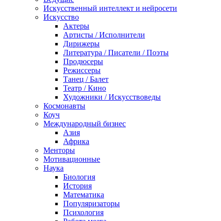
Искусственный интеллект и нейросети
Искусство
Актеры
Артисты / Исполнители
Дирижеры
Литература / Писатели / Поэты
Продюсеры
Режиссеры
Танец / Балет
Театр / Кино
Художники / Искусствоведы
Космонавты
Коуч
Международный бизнес
Азия
Африка
Менторы
Мотивационные
Наука
Биология
История
Математика
Популяризаторы
Психология