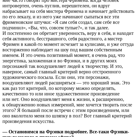
мне часто говорят про мистера Фримена: когда человек
интровертен, очень пуглив, нерешителен, он вдруг
набрасывает на себя мистера Фримена и начинает действовать
по его лекалу, и из него уже начинают сыпаться все эти
фрименовские штучки: «Я сам себя создал, сам себе все
подчинил», «Вы, что, совсем тупые?», и так далее.
И постепенно он обретает уверенность, веру в себя, и находит
себя активного, бесстрашного, себя радостного, а мистер
Фримен в какой-то момент исчезает за кулисами, и уже оттуда
восторженно наблюдает на шоу под вашим собственным
именем. И это очень позитивный момент, я очень рад, что
энергетика, заложенная и во Фрэнки, и в других моих
персонажей так воодушевляет людей к творчеству. И это,
наверное, самый главный критерий верно отстроенного
художнического посыла. Если они, эти персонажи,
воодушевляют людей расширяться — это хороший знак. Это
как раз тот критерий, по которому можно определять,
качественно то или иное художественное произведение
или нет. Оно воодушевляет меня к жизни, к расширению,
к обнаружению новых измерений, мне хочется творить после
этого? Я большой после встречи с этим произведением, или
оно вколотило меня по шляпку в пол? Вот главный критерий
произведения искусства.
— Остановимся на Фрэнки подробнее. Все-таки Фрэнки-