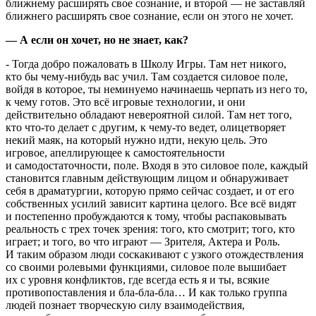
ближнему расширять свое сознание, и второй — не заставляй
ближнего расширять свое сознание, если он этого не хочет.
— А если он хочет, но не знает, как?
- Тогда добро пожаловать в Школу Игры. Там нет никого,
кто бы чему-нибудь вас учил. Там создается силовое поле,
войдя в которое, ты неминуемо начинаешь черпать из него то,
к чему готов. Это всё игровые технологии, и они
действительно обладают невероятной силой. Там нет того,
кто что-то делает с другим, к чему-то ведет, олицетворяет
некий маяк, на который нужно идти, некую цель. Это
игровое, апеллирующее к самостоятельности
и самодостаточности, поле. Входя в это силовое поле, каждый
становится главным действующим лицом и обнаруживает
себя в драматургии, которую прямо сейчас создает, и от его
собственных усилий зависит картина целого. Все всё видят
и постепенно пробуждаются к тому, чтобы распаковывать
реальность с трех точек зрения: того, кто смотрит; того, кто
играет; и того, во что играют — Зрителя, Актера и Роль.
И таким образом люди соскакивают с узкого отождествления
со своими ролевыми функциями, силовое поле вышибает
их с уровня конфликтов, где всегда есть я и ты, всякие
противопоставления и бла-бла-бла… И как только группа
людей познает творческую силу взаимодействия,