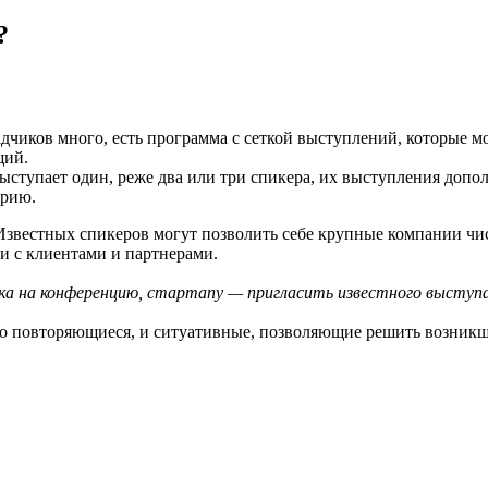
?
чиков много, есть программа с сеткой выступлений, которые мог
щий.
ыступает один, реже два или три спикера, их выступления допол
арию.
Известных спикеров могут позволить себе крупные компании чис
и с клиентами и партнерами.
ка на конференцию, стартапу — пригласить известного выступ
но повторяющиеся, и ситуативные, позволяющие решить возникш