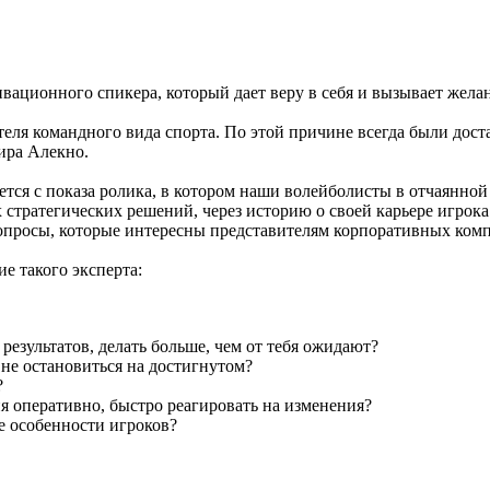
ационного спикера, который дает веру в себя и вызывает желан
еля командного вида спорта. По этой причине всегда были дос
ира Алекно.
тся с показа ролика, в котором наши волейболисты в отчаянной
стратегических решений, через историю о своей карьере игрока
вопросы, которые интересны представителям корпоративных ком
е такого эксперта:
езультатов, делать больше, чем от тебя ожидают?
 не остановиться на достигнутом?
?
я оперативно, быстро реагировать на изменения?
е особенности игроков?