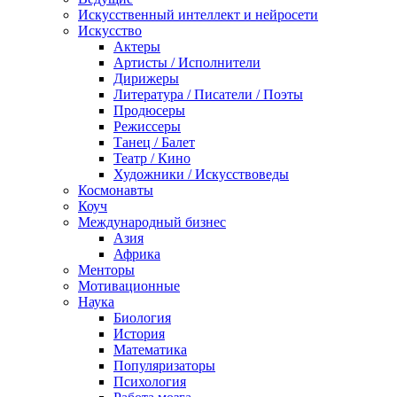
Искусственный интеллект и нейросети
Искусство
Актеры
Артисты / Исполнители
Дирижеры
Литература / Писатели / Поэты
Продюсеры
Режиссеры
Танец / Балет
Театр / Кино
Художники / Искусствоведы
Космонавты
Коуч
Международный бизнес
Азия
Африка
Менторы
Мотивационные
Наука
Биология
История
Математика
Популяризаторы
Психология