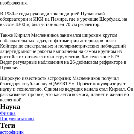
изображения.
В 1980-е годы руководил экспедицией Пулковской
обсерватории и ИКИ на Памире, где в урочище Шорбулак, на
высоте 4300 м, был установлен 70-см рефлектор.
Также Кирилл Масленников занимался широким кругом
наблюдательных задач, от фотометрии астероидов пояса
Койпера до спектральных и поляриметрических наблюдений
лацертид; многие работы выполнены на самом крупном из
российских оптических инструментов, 6-м телескопе БТА.
Ведет регулярные наблюдения на 26-дюймовом рефракторе в
Пулкове.
Широкую известность астрофизик Масленников получил
благодаря ютуб-каналу «QWERTY». Проект популяризирует
науку и технологию. Одном из ведущих канала стал Кирилл. Он
рассказывает про все, что касается космоса, планет и жизни во
вселенной.
Наука
Физика
Популяризаторы
Теги
астрофизик