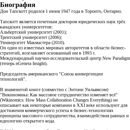
Биография
Дон Тапскотт родился 1 июня 1947 года в Торонто, Онтарио.
Тапскотт является почетным доктором юридических наук трёх
канадских университетов:
Альбертский университет (2001);
Трентский университет (2006);
Университет Макмастера (2010).
Он один из известных мировых авторитетов в области бизнес-
стратегий, возглавляет основанный им в 1993 г.
Международный научно-исследовательский центр New Paradigm
(теперь nGenera Insight).
Председатель американского "Союза конвергенции
технологий".
В знаменитой книге (совместно с Энтони Уильямсом)
"Викиномика: Как массовое сотрудничество изменяет всё"
(Wikinomics: How Mass Collaboration Changes Everything) он
описывает как некоторые компании в XXI веке используют для
достижения коммерческого успеха в бизнес-технологиях
принципы массового сотрудничества, взаимодействия равных и
идеологию открытого кода.