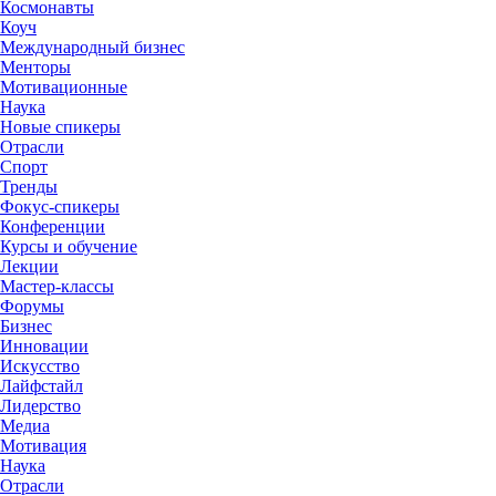
Космонавты
Коуч
Международный бизнес
Менторы
Мотивационные
Наука
Новые спикеры
Отрасли
Спорт
Тренды
Фокус-спикеры
Конференции
Курсы и обучение
Лекции
Мастер-классы
Форумы
Бизнес
Инновации
Искусство
Лайфстайл
Лидерство
Медиа
Мотивация
Наука
Отрасли