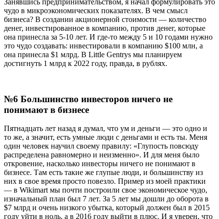
Занявшись предпринимательством, я начал формулировать это
чудо в микроэкономических показателях. В чем смысл
бизнеса? В создании акционерной стоимости — количество
денег, инвестированное в компанию, против денег, которые
она принесла за 5-10 лет. И где-то между 5 и 10 годами нужно
это чудо создавать: инвестировали в компанию $100 млн, а
она принесла $1 млрд. В Little Gentrys мы планируем
достигнуть 1 млрд к 2022 году, правда, в рублях.
№6 Большинство инвесторов ничего не
понимают в бизнесе
Пятнадцать лет назад я думал, что ум и деньги — это одно и
то же, а значит, есть умные люди с деньгами и есть ты. Меня
один человек научил своему правилу: «Глупость повсюду
распределена равномерно и неизменно». И для меня было
откровение, насколько инвесторы ничего не понимают в
бизнесе. Там есть такие же глупые люди, и большинству из
них в свое время просто повезло. Пример из моей практики
— в Wikimart мы почти построили свое экономическое чудо,
изначальный план был 7 лет. За 5 лет мы дошли до оборота в
$7 млрд и очень низкого убытка, который должен был в 2015
году уйти в ноль, а в 2016 году выйти в плюс. И я уверен, что