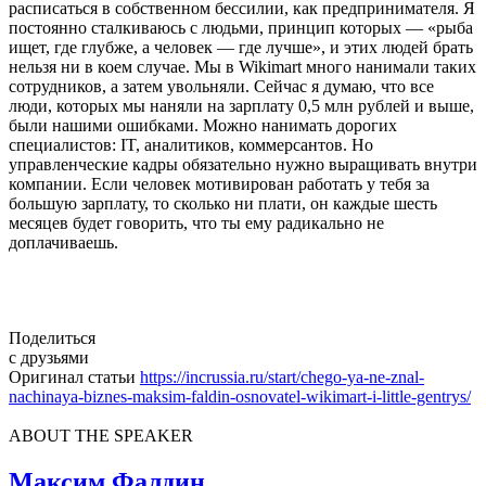
расписаться в собственном бессилии, как предпринимателя. Я
постоянно сталкиваюсь с людьми, принцип которых — «рыба
ищет, где глубже, а человек — где лучше», и этих людей брать
нельзя ни в коем случае. Мы в Wikimart много нанимали таких
сотрудников, а затем увольняли. Сейчас я думаю, что все
люди, которых мы наняли на зарплату 0,5 млн рублей и выше,
были нашими ошибками. Можно нанимать дорогих
специалистов: IT, аналитиков, коммерсантов. Но
управленческие кадры обязательно нужно выращивать внутри
компании. Если человек мотивирован работать у тебя за
большую зарплату, то сколько ни плати, он каждые шесть
месяцев будет говорить, что ты ему радикально не
доплачиваешь.
Поделиться
с друзьями
Оригинал статьи
https://incrussia.ru/start/chego-ya-ne-znal-
nachinaya-biznes-maksim-faldin-osnovatel-wikimart-i-little-gentrys/
ABOUT THE SPEAKER
Максим Фалдин