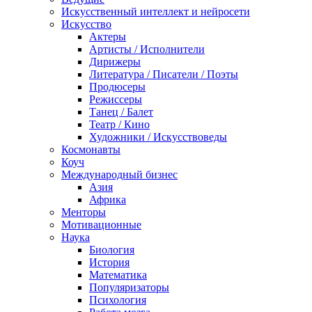
Искусственный интеллект и нейросети
Искусство
Актеры
Артисты / Исполнители
Дирижеры
Литература / Писатели / Поэты
Продюсеры
Режиссеры
Танец / Балет
Театр / Кино
Художники / Искусствоведы
Космонавты
Коуч
Международный бизнес
Азия
Африка
Менторы
Мотивационные
Наука
Биология
История
Математика
Популяризаторы
Психология