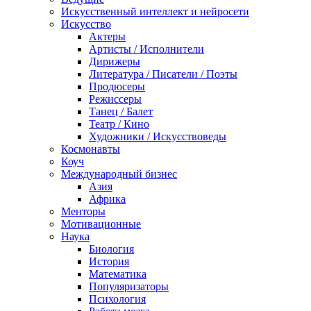
Искусственный интеллект и нейросети
Искусство
Актеры
Артисты / Исполнители
Дирижеры
Литература / Писатели / Поэты
Продюсеры
Режиссеры
Танец / Балет
Театр / Кино
Художники / Искусствоведы
Космонавты
Коуч
Международный бизнес
Азия
Африка
Менторы
Мотивационные
Наука
Биология
История
Математика
Популяризаторы
Психология